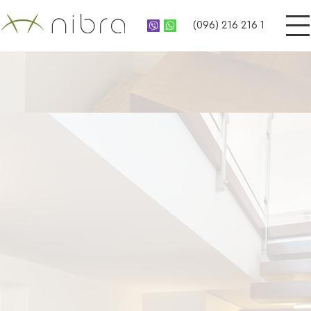
(096) 216 216 1
UA
НАША ПРОДУКЦИЯ
RU
Из массива дерева
Подоконник
Двери
Ступени
Мебель
Столешницы
Террасное ограждение
Деревянные заборы
Окна
Садово-парковая
мебель
Фасады
Мебель модерн
Реечные панели
Мебель лофт
Лестницы
Деревянные порталы
О НАС