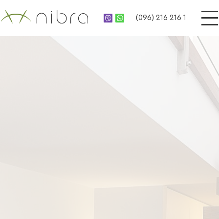
(096) 216 216 1
UA
НАША ПРОДУКЦИЯ
RU
Из массива дерева
Подоконник
Двери
Ступени
Мебель
Столешницы
Террасное ограждение
Деревянные заборы
Окна
Садово-парковая
мебель
Фасады
Мебель модерн
Реечные панели
Мебель лофт
Лестницы
Деревянные порталы
О НАС