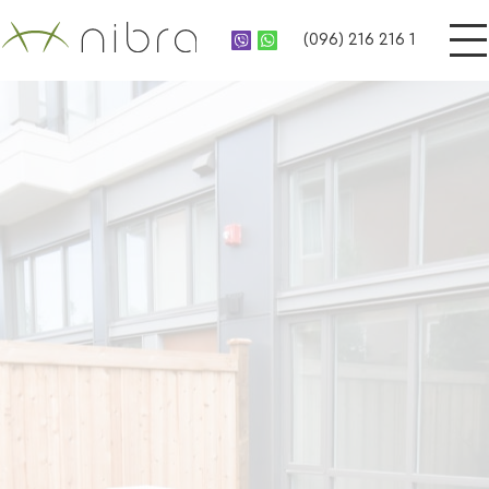
(096) 216 216 1
UA
НАША ПРОДУКЦІЯ
RU
З масиву дерева
Підвіконня
Двері
Ступені
Мебелі
Стільниці
Террасні огорожі
Дерев'яні паркани
Вікна
Садово-паркові меблі
Фасади
Меблі модерн
Рейкові панелі
Меблі лофт
Сходи
Дерев'яні портали
ПРО НАС
ДОСТАВКА ТА ОПЛАТА